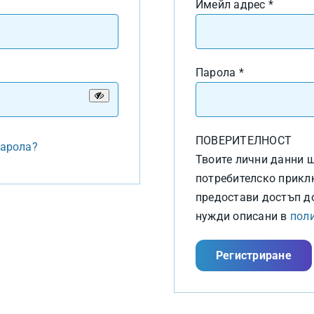
жително
Задълж
Имейл адрес
*
Задължител
Парола
*
ПОВЕРИТЕЛНОСТ
парола?
Твоите лични данни щ
потребителско приклю
предостави достъп до
нужди описани в
пол
Регистриране