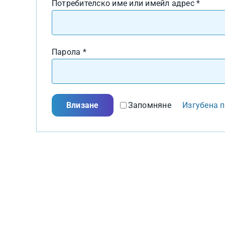
Задъл
Потребителско име или имейл адрес
*
Задължително
Парола
*
Влизане
Запомняне
Изгубена 