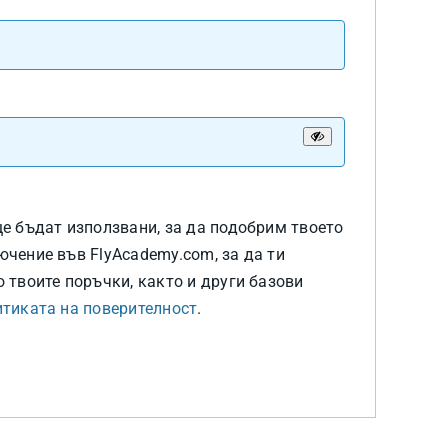
ително
но
е бъдат използвани, за да подобрим твоето
чение във FlyAcademy.com, за да ти
 твоите поръчки, както и други базови
итиката на поверителност
.