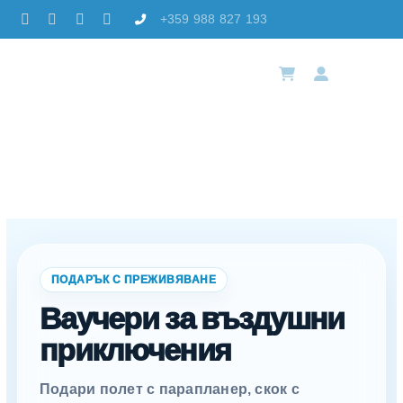
Skip
+359 988 827 193
to
content
Toggle
Naviga
Ваучери
Избер
Резер
Лока
ПОДАРЪК С ПРЕЖИВЯВАНЕ
Ваучери за въздушни
Акад
приключения
Конта
Подари полет с парапланер, скок с