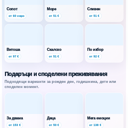
Сопот
Море
Сливен
от 60 евро
от 51 €
от 51 €
Витоша
Скалско
По избор
от 97 €
от 51 €
от 92 €
Подаръци и споделени преживявания
Подходящи варианти за рожден ден, годишнина, дете или
споделен момент.
За двама
Деца
Мега емоции
от 153 €
от 50 €
от 138 €