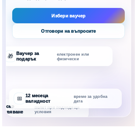
Избери ваучер
Отговори на въпросите
Ваучер за
електронен или
🎁
подарък
физически
12 месеца
време за удобна
📅
валидност
дата
тинско
полет при подходящи
еживяване
условия