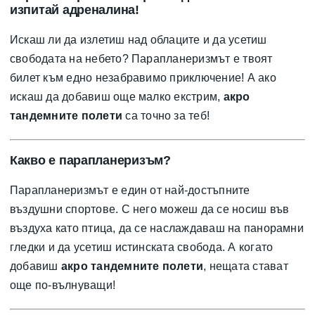
изпитай адреналина!
Искаш ли да излетиш над облаците и да усетиш
свободата на небето? Парапланеризмът е твоят
билет към едно незабравимо приключение! А ако
искаш да добавиш още малко екстрим,
акро
тандемните полети
са точно за теб!
Какво е парапланеризъм?
Парапланеризмът е един от най-достъпните
въздушни спортове. С него можеш да се носиш във
въздуха като птица, да се наслаждаваш на панорамни
гледки и да усетиш истинската свобода. А когато
добавиш
акро тандемните полети
, нещата стават
още по-вълнуващи!