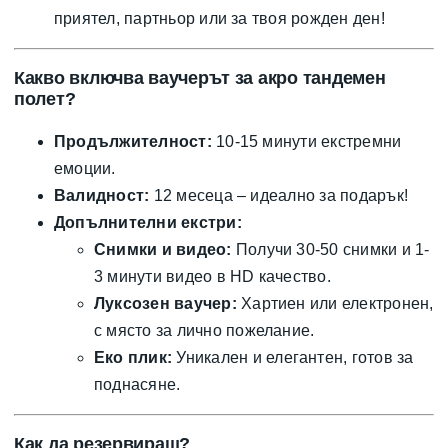
приятел, партньор или за твоя рожден ден!
Какво включва ваучерът за акро тандемен
полет?
Продължителност:
10-15 минути екстремни
емоции.
Валидност:
12 месеца – идеално за подарък!
Допълнителни екстри:
Снимки и видео:
Получи 30-50 снимки и 1-
3 минути видео в HD качество.
Луксозен ваучер:
Хартиен или електронен,
с място за лично пожелание.
Еко плик:
Уникален и елегантен, готов за
поднасяне.
Как да резервираш?