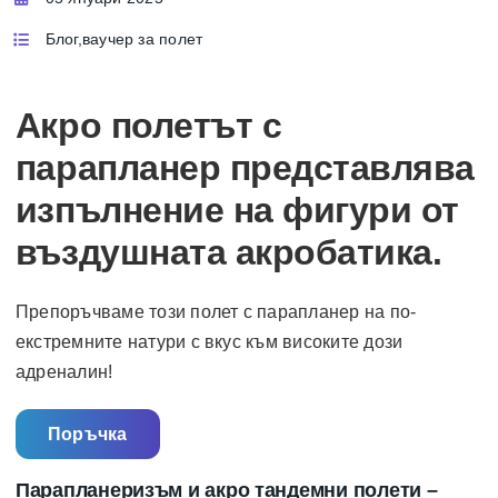
Блог
,
ваучер за полет
Акро полетът с
парапланер представлява
изпълнение на фигури от
въздушната акробатика.
Препоръчваме този полет с парапланер на по-
екстремните натури с вкус към високите дози
адреналин!
Поръчка
Парапланеризъм и акро тандемни полети –