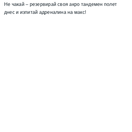
Не чакай – резервирай своя акро тандемен полет
днес и изпитай адреналина на макс!