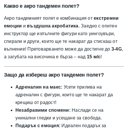
Какво е акро тандемен полет?
Акро тандемният полет е комбинация от
екстремни
емоции
и
въздушна акробатика
. Заедно с опитен
инструктор ще изпълните фигури като уингоувъри,
спирали и други, които ще те накарат да стискаш от
вълнение! Претоварването може да достигне до
3-4G
,
а загубата на височина е бърза – над
15 м/с
!
Защо да избереш акро тандемен полет?
Адреналин на макс:
Усети прилива на
адреналин с фигури, които ще те накарат да
крещиш от радост!
Незабравими спомени:
Наслади се на
уникални гледки и усещане за свобода.
Подарък с емоция:
Идеален подарък за