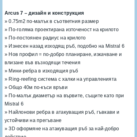
Arcus 7 – дизайн и конструкция
» 0.75m2 по-малък в съответния размер
» По-голяма проектирана източеност на крилото
» По-постоянен радиус на крилото
» Изнесен назад изходящ ръб, подобно на Mistral 6
» Нов профил = по-добро планиране, изкачване и
влизане във възходящи течения
» Мини-ребра в изходящия ръб
» Ring-reefing система с халки на управленията
» Общо 40м по-къси връви
» По-малък диаметър на вървите, същите като при
Mistral 6
» Найлонови ребра в атакуващия ръб, гъвкави и
устойчиви на прегъване
» 3D оформяне на атакуващия ръб за най-добро
действие