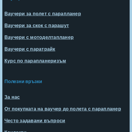
Ваучери за полет с парапланер
Ваучери за скок с парашут
Ваучери с мотоделтапланер
Ваучери с паратрайк
Курс по парапланеризъм
Полезни връзки
За нас
От покупката на ваучер до полета с парапланер
Често задавани въпроси