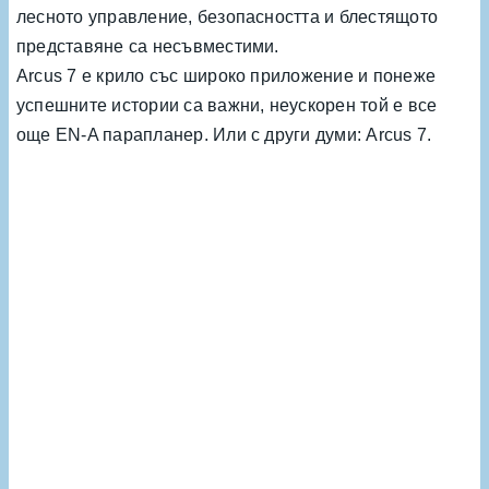
лесното управление, безопасността и блестящото
представяне са несъвместими.
Arcus 7 е крило със широко приложение и понеже
успешните истории са важни, неускорен той е все
още EN-A парапланер. Или с други думи: Arcus 7.