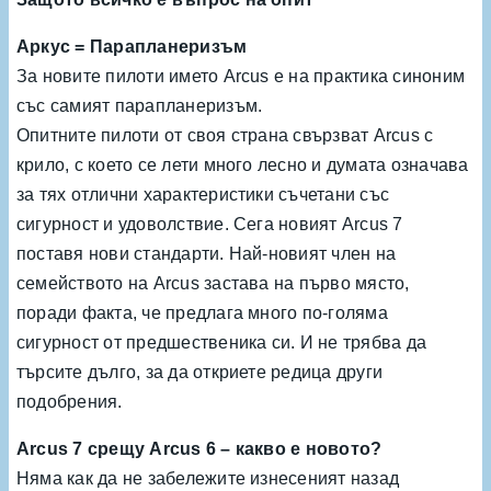
Аркус = Парапланеризъм
За новите пилоти името Arcus е на практика синоним
със самият парапланеризъм.
Опитните пилоти от своя страна свързват Arcus с
крило, с което се лети много лесно и думата означава
за тях отлични характеристики съчетани със
сигурност и удоволствие. Сега новият Arcus 7
поставя нови стандарти. Най-новият член на
семейството на Arcus застава на първо място,
поради факта, че предлага много по-голяма
сигурност от предшественика си. И не трябва да
търсите дълго, за да откриете редица други
подобрения.
Arcus 7 срещу Arcus 6 – какво е новото?
Няма как да не забележите изнесеният назад