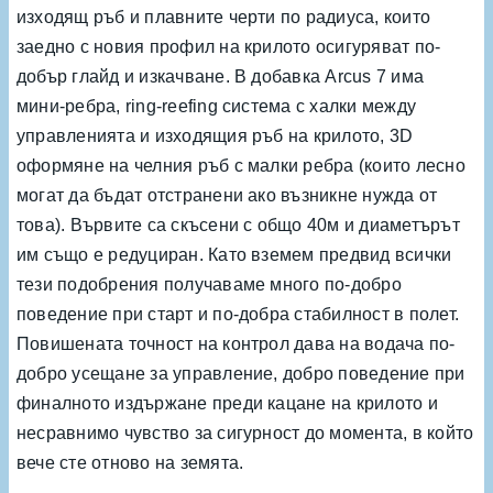
изходящ ръб и плавните черти по радиуса, които
заедно с новия профил на крилото осигуряват по-
добър глайд и изкачване. В добавка Arcus 7 има
мини-ребра, ring-reefing система с халки между
управленията и изходящия ръб на крилото, 3D
оформяне на челния ръб с малки ребра (които лесно
могат да бъдат отстранени ако възникне нужда от
това). Вървите са скъсени с общо 40м и диаметърът
им също е редуциран. Като вземем предвид всички
тези подобрения получаваме много по-добро
поведение при старт и по-добра стабилност в полет.
Повишената точност на контрол дава на водача по-
добро усещане за управление, добро поведение при
финалното издържане преди кацане на крилото и
несравнимо чувство за сигурност до момента, в който
вече сте отново на земята.