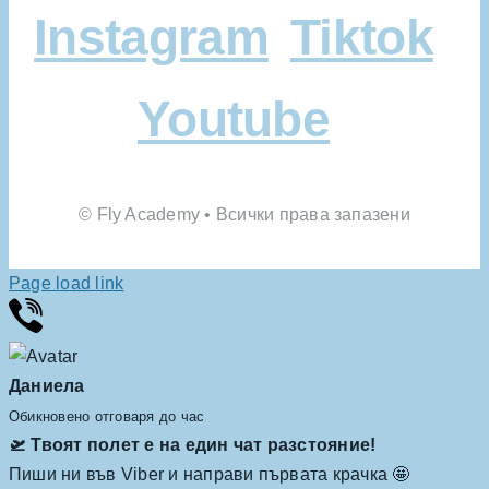
Instagram
Tiktok
Youtube
© Fly Academy • Всички права запазени
Page load link
Даниела
Обикновено отговаря до час
🛫 Твоят полет е на един чат разстояние!
Пиши ни във Viber и направи първата крачка 🤩