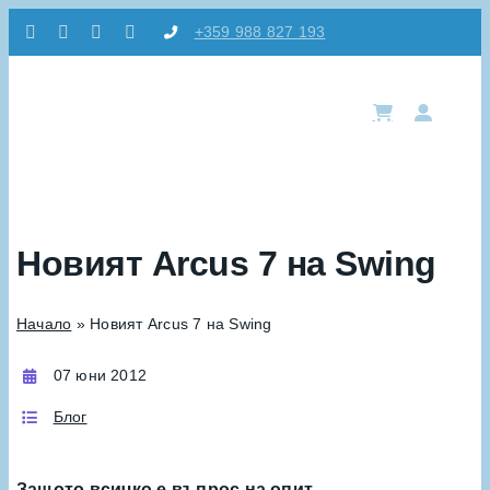
Skip
+359 988 827 193
to
content
Tog
Nav
Из
Новият Arcus 7 на Swing
Ре
Начало
»
Новият Arcus 7 на Swing
Ло
07 юни 2012
Ак
Блог
Ко
Защото всичко е въпрос на опит