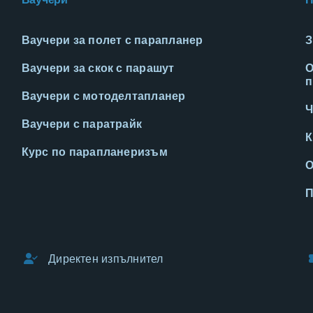
Ваучери за полет с парапланер
З
Ваучери за скок с парашут
О
п
Ваучери с мотоделтапланер
Ч
Ваучери с паратрайк
К
Курс по парапланеризъм
О
П
Директен изпълнител