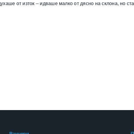
ухаше от изток – идваше малко от дясно на склона, но ст
Ваучери
П