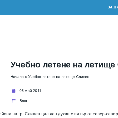
ЗА Н
ЛЕТ
РЕЗЕРВАЦИЯ
ЛОКАЦИИ
АКАДЕМИ
Учебно летене на летище
Начало
»
Учебно летене на летище Сливен
06 май 2011
Блог
йона на гр. Сливен цял ден духаше вятър от север-северо