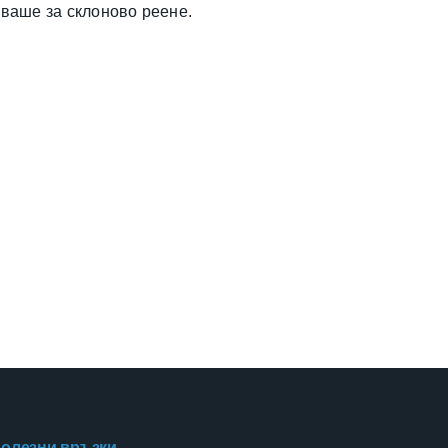
аваше за склоново реене.
олезни връзки