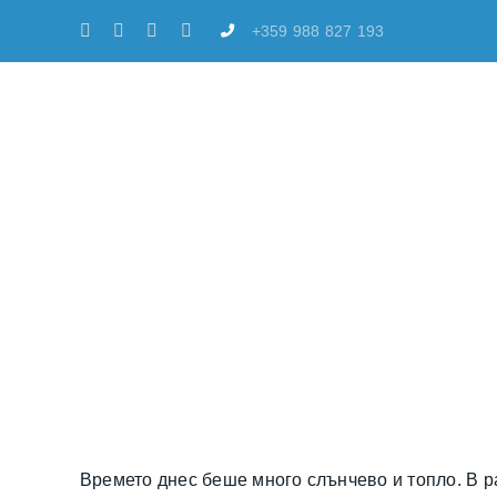
Skip
+359 988 827 193
to
content
ИЗБЕРИ ПО
КОНТАКТИ
Времето днес беше много слънчево и топло. В ра