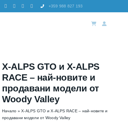
Skip
+359 988 827 193
to
content
Toggl
Navig
Избе
Резе
X-ALPS GTO и X-ALPS
RACE – най-новите и
Лока
продавани модели от
Woody Valley
Акад
Начало
»
X-ALPS GTO и X-ALPS RACE – най-новите и
продавани модели от Woody Valley
Конт