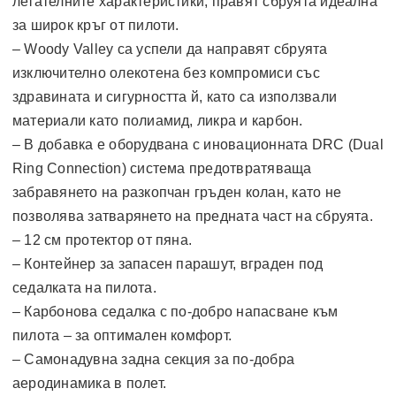
летателните характеристики, правят сбруята идеална
за широк кръг от пилоти.
– Woody Valley са успели да направят сбруята
изключително олекотена без компромиси със
здравината и сигурността й, като са използвали
материали като полиамид, ликра и карбон.
– В добавка е оборудвана с иновационната DRC (Dual
Ring Connection) система предотвратяваща
забравянето на разкопчан гръден колан, като не
позволява затварянето на предната част на сбруята.
– 12 см протектор от пяна.
– Контейнер за запасен парашут, вграден под
седалката на пилота.
– Карбонова седалка с по-добро напасване към
пилота – за оптимален комфорт.
– Самонадувна задна секция за по-добра
аеродинамика в полет.