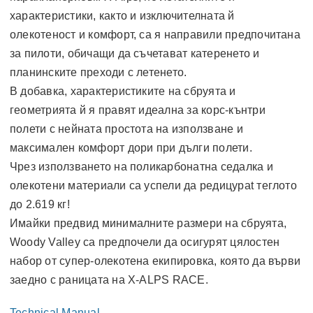
характеристики, както и изключителната й
олекотеност и комфорт, са я направили предпочитана
за пилоти, обичащи да съчетават катеренето и
планинските преходи с летенето.
В добавка, характеристиките на сбруята и
геометрията й я правят идеална за корс-кънтри
полети с нейната простота на използване и
максимален комфорт дори при дълги полети.
Чрез използването на поликарбонатна седалка и
олекотени материали сa успели да редицураt теглото
до 2.619 кг!
Имайки предвид минималните размери на сбруята,
Woody Valley са предпочели да осигурят цялостен
набор от супер-олекотена екипировка, която да върви
заедно с раницата на X-ALPS RACE.
Technical Manual