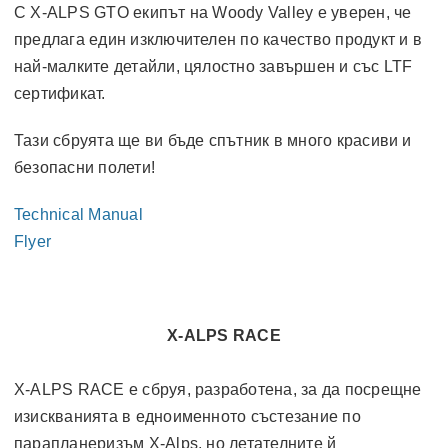
С X-ALPS GTO екипът на Woody Valley е уверен, че
предлага един изключителен по качество продукт и в
най-малките детайли, цялостно завършен и със LTF
сертификат.
Тази сбруята ще ви бъде спътник в много красиви и
безопасни полети!
Technical Manual
Flyer
X-ALPS RACE
X-ALPS RACE е сбруя, разработена, за да посрещне
изискванията в едноименното състезание по
парапланеризъм X-Alps, но летателните й