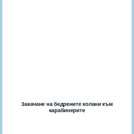
Закачане на бедрените колани към
карабинерите