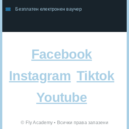
Безплатен електронен ваучер
Facebook
Instagram
Tiktok
Youtube
© Fly Academy • Всички права запазени