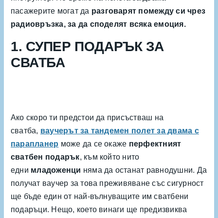
пасажерите могат да
разговарят помежду си чрез
радиовръзка, за да споделят всяка емоция.
1. СУПЕР ПОДАРЪК ЗА
СВАТБА
Ако скоро ти предстои да присъстваш на
сватба,
ваучерът за тандемен полет за двама с
парапланер
може да се окаже
перфектният
сватбен подарък
, към който нито
едни
младоженци
няма да останат равнодушни. Да
получат ваучер за това преживяване със сигурност
ще бъде един от най-вълнуващите им сватбени
подаръци. Нещо, което винаги ще предизвиква