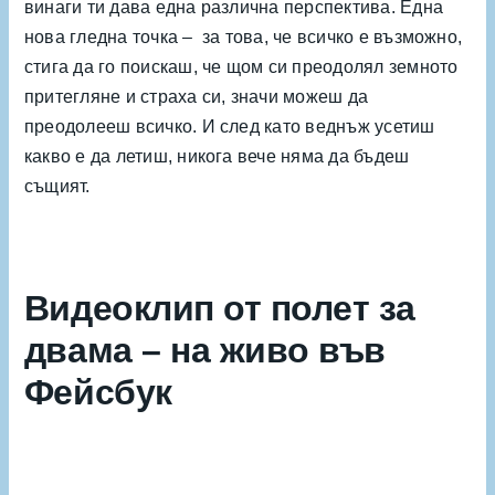
винаги ти дава една различна перспектива. Една
нова гледна точка – за това, че всичко е възможно,
стига да го поискаш, че щом си преодолял земното
притегляне и страха си, значи можеш да
преодолееш всичко. И след като веднъж усетиш
какво е да летиш, никога вече няма да бъдеш
същият.
Видеоклип от полет за
двама – на живо във
Фейсбук