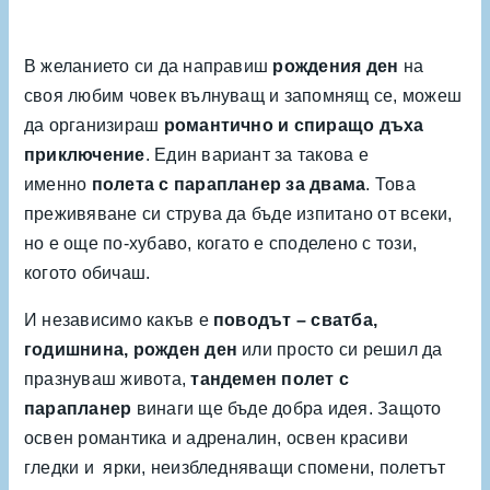
В желанието си да направиш
рождения ден
на
своя любим човек вълнуващ и запомнящ се, можеш
да организираш
романтично и спиращо дъха
приключение
. Един вариант за такова е
именно
полета с парапланер за двама
. Това
преживяване си струва да бъде изпитано от всеки,
но е още по-хубаво, когато е споделено с този,
когото обичаш.
И независимо какъв е
поводът – сватба,
годишнина, рожден ден
или просто си решил да
празнуваш живота,
тандемен полет с
парапланер
винаги ще бъде добра идея. Защото
освен романтика и адреналин, освен красиви
гледки и ярки, неизбледняващи спомени, полетът