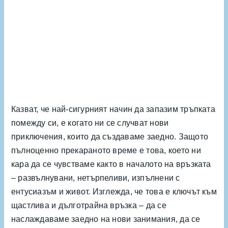
Казват, че най-сигурният начин да запазим тръпката
помежду си, е когато ни се случват нови
приключения, които да създаваме заедно. Защото
пълноценно прекараното време е това, което ни
кара да се чувстваме както в началото на връзката
– развълнувани, нетърпеливи, изпълнени с
ентусиазъм и живот. Изглежда, че това е ключът към
щастлива и дълготрайна връзка – да се
наслаждаваме заедно на нови занимания, да се