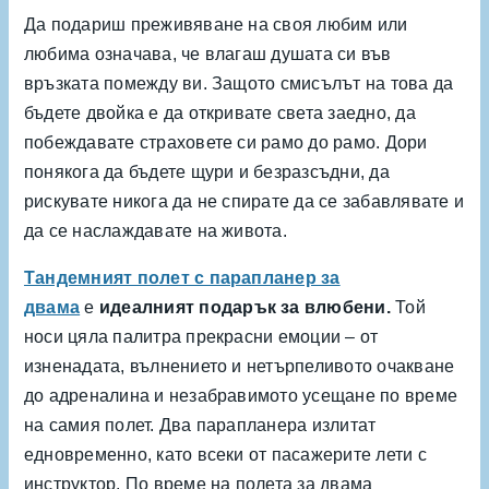
Да подариш преживяване на своя любим или
любима означава, че влагаш душата си във
връзката помежду ви. Защото смисълът на това да
бъдете двойка е да откривате света заедно, да
побеждавате страховете си рамо до рамо. Дори
понякога да бъдете щури и безразсъдни, да
рискувате никога да не спирате да се забавлявате и
да се наслаждавате на живота.
Тандемният полет с парапланер за
двама
е
идеалният подарък за влюбени.
Той
носи цяла палитра прекрасни емоции – от
изненадата, вълнението и нетърпеливото очакване
до адреналина и незабравимото усещане по време
на самия полет. Два парапланера излитат
едновременно, като всеки от пасажерите лети с
инструктор. По време на полета за двама