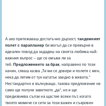
А ако притежаваш достатъчно дързост,
тандемният
полет с парапланер
би могъл да се превърне в
идеален повод да зададеш на своята любима най-
важния въпрос – ще се омъжи ли за
теб.
Предложението за брак
, направено по този
начин, сякаш казва „Ти ми се довери и полетя с мен,
нека да летим от тук нататък заедно в живота.“
Нестандартно и вълнуващо, такова предложение не
само ще получи заветното „да“, но и ще
предизвиква сълзи на щастие всеки път, когато
твоето момиче се сети за този важен и съкровен