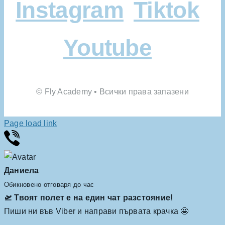
Instagram
Tiktok
Youtube
© Fly Academy • Всички права запазени
Page load link
Даниела
Обикновено отговаря до час
🛫 Твоят полет е на един чат разстояние!
Пиши ни във Viber и направи първата крачка 🤩