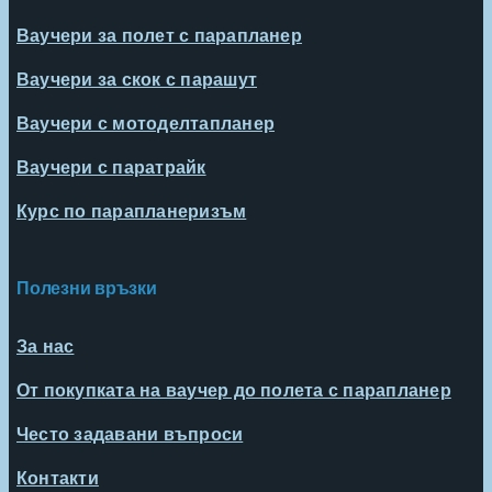
Ваучери за полет с парапланер
Ваучери за скок с парашут
Ваучери с мотоделтапланер
Ваучери с паратрайк
Курс по парапланеризъм
Полезни връзки
За нас
От покупката на ваучер до полета с парапланер
Често задавани въпроси
Контакти