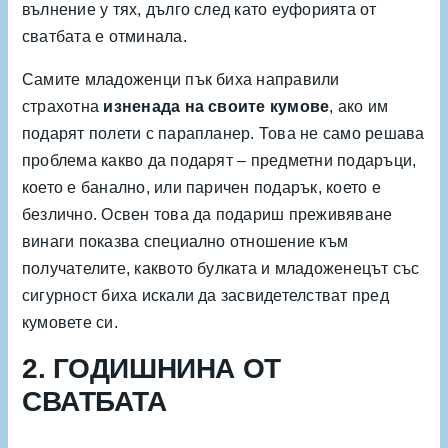
вълнение у тях, дълго след като еуфорията от
сватбата е отминала.
Самите младоженци пък биха направили
страхотна
изненада на своите кумове
, ако им
подарят полети с парапланер. Това не само решава
проблема какво да подарят – предметни подаръци,
което е банално, или паричен подарък, което е
безлично. Освен това да подариш преживяване
винаги показва специално отношение към
получателите, каквото булката и младоженецът със
сигурност биха искали да засвидетелстват пред
кумовете си.
2. ГОДИШНИНА ОТ
СВАТБАТА