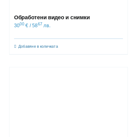
Обработени видео и снимки
00
67
30
€
/ 58
лв.
Добавяне в количката