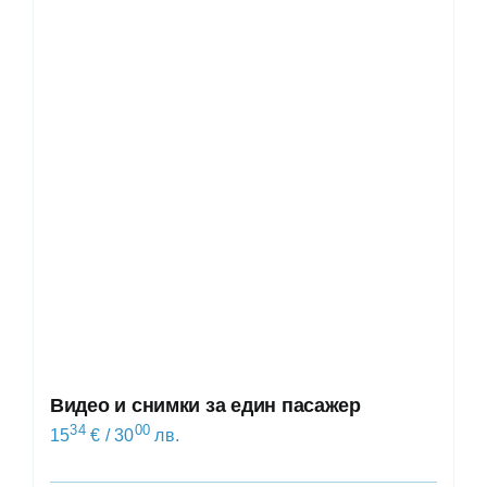
Видео и снимки за един пасажер
34
00
15
€
/ 30
лв.