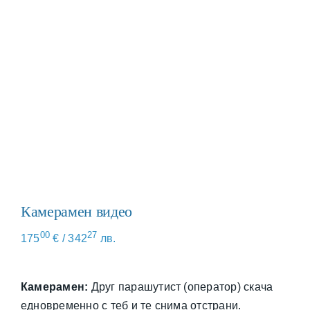
Камерамен видео
00
27
175
€
/ 342
лв.
Камерамен:
Друг парашутист (оператор) скача
едновременно с теб и те снима отстрани.