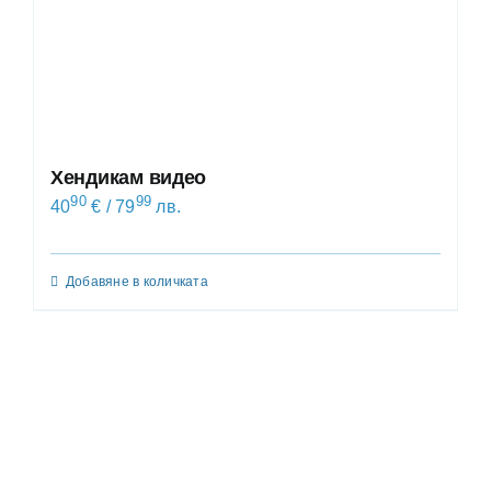
Хендикам видео
90
99
40
€
/ 79
лв.
Добавяне в количката