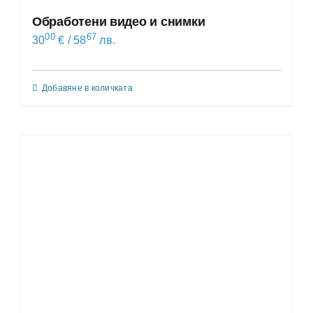
Обработени видео и снимки
00
67
30
€
/ 58
лв.
Добавяне в количката