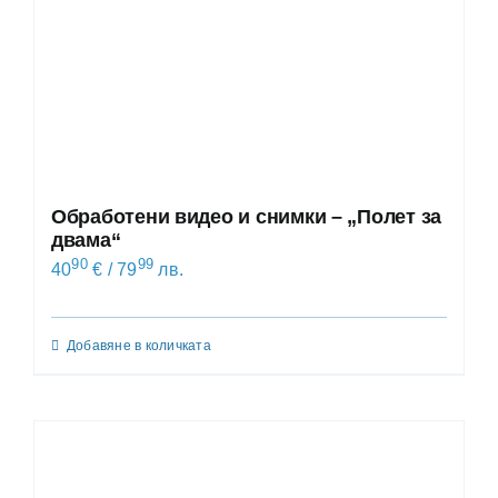
Обработени видео и снимки – „Полет за
двама“
90
99
40
€
/ 79
лв.
Добавяне в количката