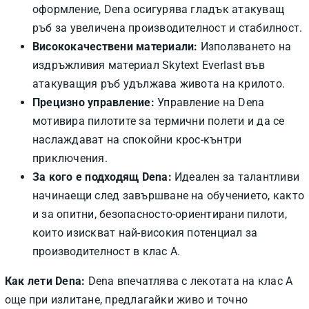
оформление, Dena осигурява гладък атакуващ
ръб за увеличена производителност и стабилност.
Висококачествени материали:
Използването на
издръжливия материал Skytext Everlast във
атакуващия ръб удължава живота на крилото.
Прецизно управление:
Управление на Dena
мотивира пилотите за термични полети и да се
наслаждават на спокойни крос-кънтри
приключения.
За кого е подходящ Dena:
Идеален за талантливи
начинаещи след завършване на обучението, както
и за опитни, безопасносто-ориентирани пилоти,
които изискват най-високия потенциал за
производителност в клас A.
Как лети Dena:
Dena впечатлява с лекотата на клас A
още при излитане, предлагайки живо и точно