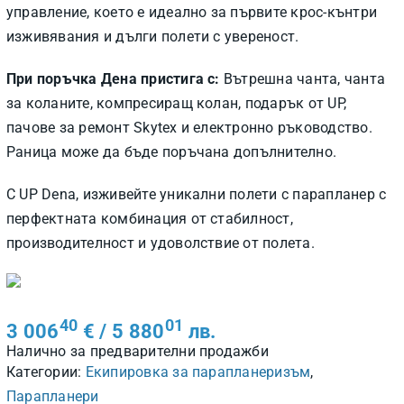
управление, което е идеално за първите крос-кънтри
изживявания и дълги полети с увереност.
При поръчка Дена пристига с:
Вътрешна чанта, чанта
за коланите, компресиращ колан, подарък от UP,
пачове за ремонт Skytex и електронно ръководство.
Раница може да бъде поръчана допълнително.
С UP Dena, изживейте уникални полети с парапланер с
перфектната комбинация от стабилност,
производителност и удоволствие от полета.
40
01
3 006
€
/ 5 880
лв.
Налично за предварителни продажби
Категории:
Екипировка за парапланеризъм
,
Парапланери