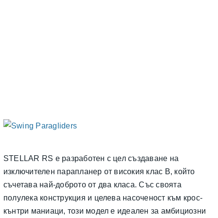
STELLAR RS е разработен с цел създаване на
изключителен парапланер от високия клас B, който
съчетава най-доброто от два класа. Със своята
полулека конструкция и целева насоченост към крос-
кънтри маниаци, този модел е идеален за амбициозни