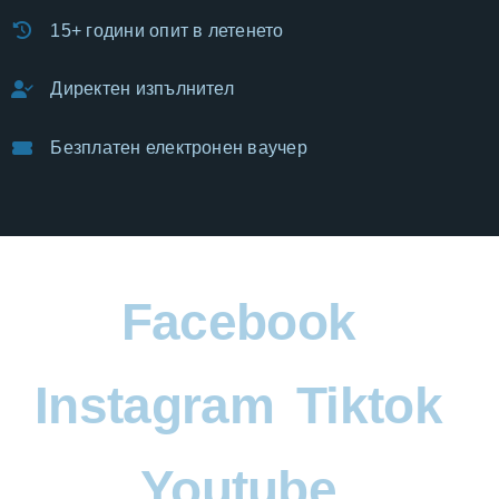
15+ години опит в летенето
Директен изпълнител
Безплатен електронен ваучер
Facebook
Instagram
Tiktok
Youtube