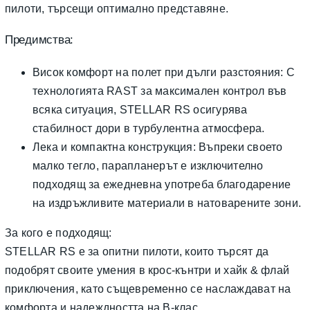
пилоти, търсещи оптимално представяне.
Предимства:
Висок комфорт на полет при дълги разстояния: С
технологията RAST за максимален контрол във
всяка ситуация, STELLAR RS осигурява
стабилност дори в турбулентна атмосфера.
Лека и компактна конструкция: Въпреки своето
малко тегло, парапланерът е изключително
подходящ за ежедневна употреба благодарение
на издръжливите материали в натоварените зони.
За кого е подходящ:
STELLAR RS е за опитни пилоти, които търсят да
подобрят своите умения в крос-кънтри и хайк & флай
приключения, като същевременно се наслаждават на
комфорта и надеждността на B-клас.