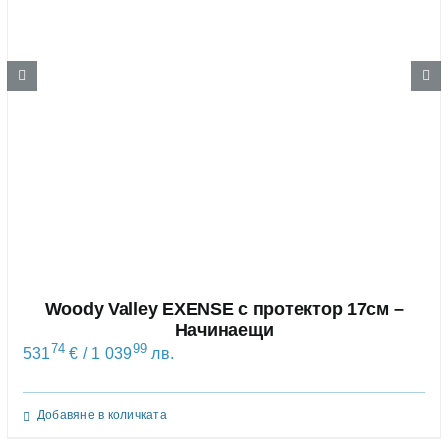
Woody Valley EXENSE с протектор 17см –
Начинаещи
74
99
531
€
/ 1 039
лв.
Добавяне в количката