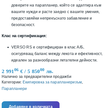
доверите на парапланер, който се адаптира към
вашите нужди и расте заедно с вашите умения,
предоставяйки непрекъснато забавление и
безопасност.
Клас на сертификация:
VERSO RS е сертифициран в клас A/Б,
осигуряващ баланс между лекота и ефективност,
идеален за разнообразни летателни дейности.
06
00
2 991
€
/ 5 850
лв.
Налично за предварителни продажби
Категории:
Екипировка за парапланеризъм
,
Парапланери
Добавяне в количката