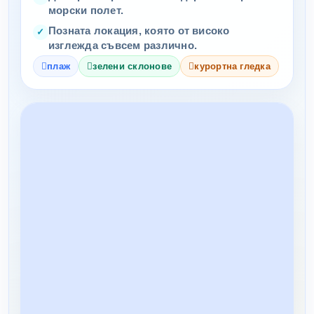
морски полет.
Позната локация, която от високо
изглежда съвсем различно.
плаж
зелени склонове
курортна гледка