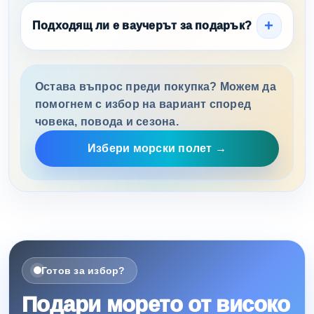
Подходящ ли е ваучерът за подарък?
Остава въпрос преди покупка? Можем да
помогнем с избор на вариант според
човека, повода и сезона.
Избери морски полет →
Готов за избор?
Подари морето от високо