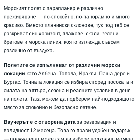
Морският полет с парапланер е различно
преживяване — по-спокойно, по-панорамно и много
красиво. Вместо планински склонове, тук под теб се
разкриват син хоризонт, плажове, скали, зелени
брегове и морска линия, която изглежда съвсем
различно от въздуха.
Полетите се изпълняват от различни морски
локации
като Албена, Топола, Иракли, Паша дере и
Бургас. Точната локация се избира според посоката и
силата на вятъра, сезона и реалните условия в деня
на полета. Така можем да подберем най-подходящото
място за спокойно и безопасно летене.
Ваучерът е с отворена дата
за резервация и
валидност 12 месеца. Това го прави удобен подарък
— получателят може сам да избере подходящ момент