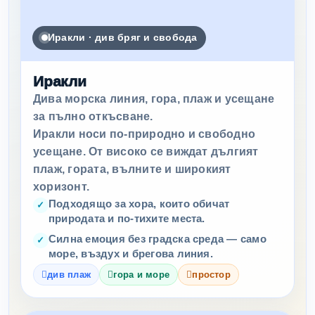
Иракли · див бряг и свобода
Иракли
Дива морска линия, гора, плаж и усещане
за пълно откъсване.
Иракли носи по-природно и свободно
усещане. От високо се виждат дългият
плаж, гората, вълните и широкият
хоризонт.
Подходящо за хора, които обичат
природата и по-тихите места.
Силна емоция без градска среда — само
море, въздух и брегова линия.
див плаж
гора и море
простор