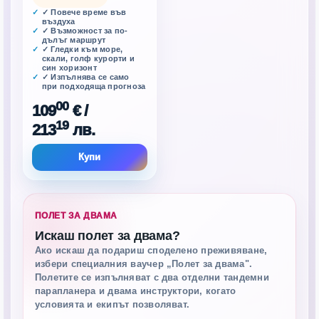
✓ Повече време във
въздуха
✓ Възможност за по-
дълъг маршрут
✓ Гледки към море,
скали, голф курорти и
син хоризонт
✓ Изпълнява се само
при подходяща прогноза
00
109
€
/
19
213
лв.
Купи
ПОЛЕТ ЗА ДВАМА
Искаш полет за двама?
Ако искаш да подариш споделено преживяване,
избери специалния ваучер „Полет за двама".
Полетите се изпълняват с два отделни тандемни
парапланера и двама инструктори, когато
условията и екипът позволяват.