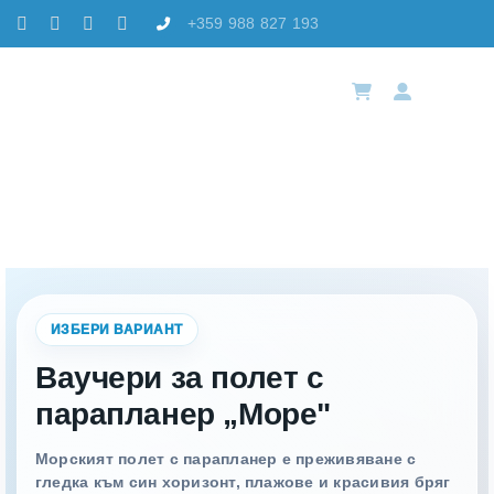
Skip
+359 988 827 193
to
content
Toggl
Navig
Полет с парапланер „Море“
Избе
Резе
Лока
ИЗБЕРИ ВАРИАНТ
Ваучери за полет с
Акад
парапланер „Море"
Морският полет с парапланер е преживяване с
Конт
гледка към син хоризонт, плажове и красивия бряг