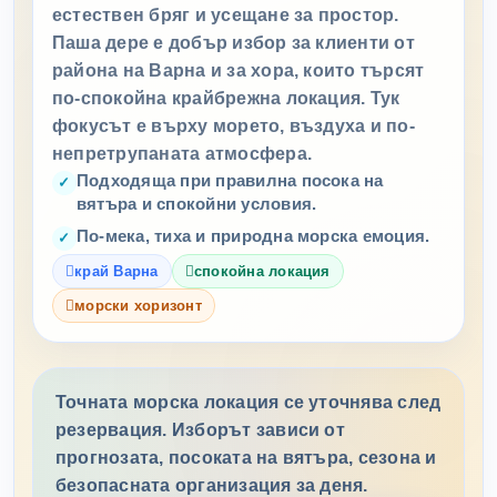
естествен бряг и усещане за простор.
Паша дере е добър избор за клиенти от
района на Варна и за хора, които търсят
по-спокойна крайбрежна локация. Тук
фокусът е върху морето, въздуха и по-
непретрупаната атмосфера.
Подходяща при правилна посока на
вятъра и спокойни условия.
По-мека, тиха и природна морска емоция.
край Варна
спокойна локация
морски хоризонт
Точната морска локация се уточнява след
резервация. Изборът зависи от
прогнозата, посоката на вятъра, сезона и
безопасната организация за деня.