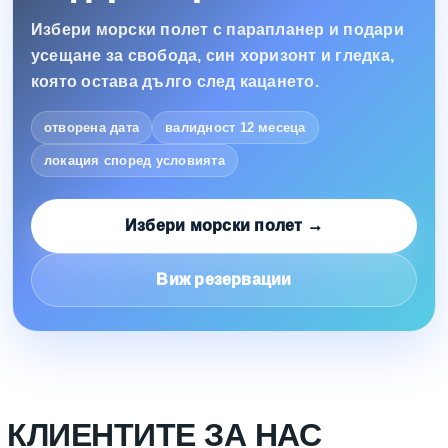
Избери морски полет с парапланер и подари
усещане за свобода, син хоризонт и гледка,
която остава дълго след кацането.
отворена дата
валидност 12 месеца
локация според условията
Избери морски полет →
Виж резервации
КЛИЕНТИТЕ ЗА НАС