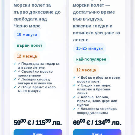
морски полет за
морски полет —
първо докосване до
достатъчно време
свободата над
във въздуха,
Черно море.
красиви гледки и
истинско усещане за
10 минути
летене.
първи полет
15–25 минути
12 месеца
най-популярен
✓ Подходящ за подарък
и първо летене
12 месеца
✓ Спокойно морско
преживяване
✓ Добър избор за първи
✓ Локация според
морски полет
вятъра и условията
✓ Гледки към море,
✓ Общо време: около
плажове и брегова
45–60 минути
линия
✓ Албена, Топола,
Иракли, Паша дере или
Бургас
✓ Локацията се избира
според условията
00
39
00
95
59
€
/ 115
лв.
69
€
/ 134
лв.
Купи
Купи