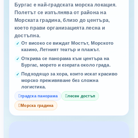
Бургас е най-градската морска локация.
Полетът се изпълнява от района на
Морската градина, близо до центъра,
което прави организацията лесна и
достъпна.
От високо се виждат Мостът, Морското
казино, Летният театър и плажът.
Открива се панорама към центъра на
Бургас, морето и езерата около града.
Подходящо за хора, които искат красиво
морско преживяване без сложна
логистика.
градска панорама
лесен достъп
Морска градина