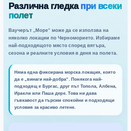
Различна гледка
при всеки
полет
Ваучерът „Море“ може да се използва на
няколко локации по Черноморието. Избираме
най-подходящото място според вятъра,
сезона и реалните условия в деня на полета.
Няма една фиксирана морска локация, която
да е „винаги най-добра“. Понякога най-
подходящ е Бургас, друг път Топола, Албена,
Иракли или Паша дере. Това ни дава
гъвкавост да търсим спокойни и подходящи
условия за красиво летене.