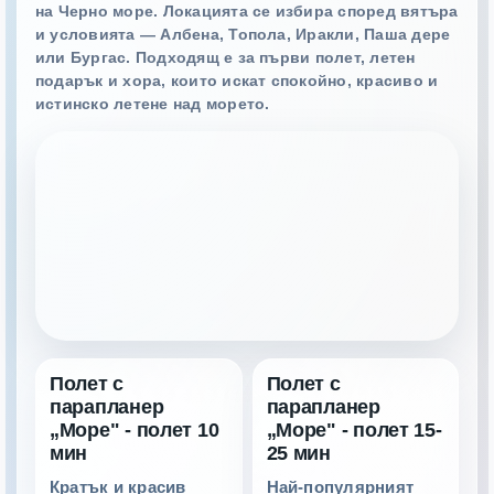
на Черно море. Локацията се избира според вятъра
и условията — Албена, Топола, Иракли, Паша дере
или Бургас. Подходящ е за първи полет, летен
подарък и хора, които искат спокойно, красиво и
истинско летене над морето.
Полет с
Полет с
парапланер
парапланер
„Море" - полет 10
„Море" - полет 15-
мин
25 мин
Кратък и красив
Най-популярният