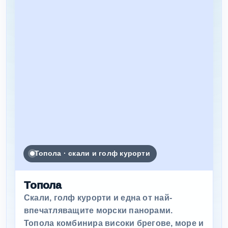
Топола · скали и голф курорти
Топола
Скали, голф курорти и една от най-
впечатляващите морски панорами.
Топола комбинира високи брегове, море и