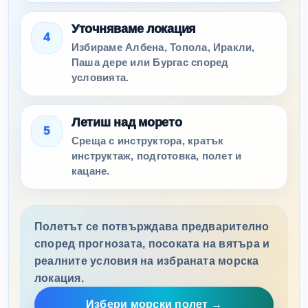
Уточняваме локация
4
Избираме Албена, Топола, Иракли,
Паша дере или Бургас според
условията.
Летиш над морето
5
Среща с инструктора, кратък
инструктаж, подготовка, полет и
кацане.
Полетът се потвърждава предварително
според прогнозата, посоката на вятъра и
реалните условия на избраната морска
локация.
Избери морски полет →