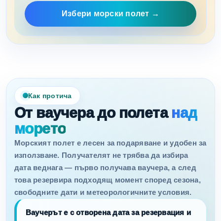
Избери морски полет →
Как протича
От ваучера до полета
над
морето
Морският полет е лесен за подаряване и удобен за
използване. Получателят не трябва да избира
дата веднага — първо получава ваучера, а след
това резервира подходящ момент според сезона,
свободните дати и метеорологичните условия.
Ваучерът е с отворена дата за резервация и