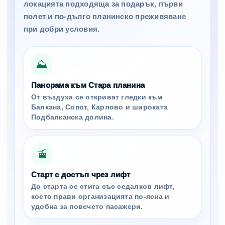
локацията подходяща за подарък, първи
полет и по-дълго планинско преживяване
при добри условия.
⛰️
Панорама към Стара планина
От въздуха се откриват гледки към
Балкана, Сопот, Карлово и широката
Подбалканска долина.
🚡
Старт с достъп чрез лифт
До старта се стига със седалков лифт,
което прави организацията по-ясна и
удобна за повечето пасажери.