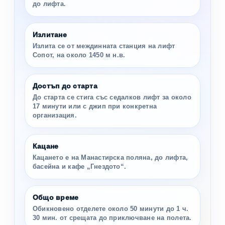
до лифта.
Излитане
Излита се от междинната станция на лифт
Сопот, на около 1450 м н.в.
Достъп до старта
До старта се стига със седалков лифт за около
17 минути или с джип при конкретна
организация.
Кацане
Кацането е на Манастирска поляна, до лифта,
басейна и кафе „Гнездото“.
Общо време
Обикновено отделете около 50 минути до 1 ч.
30 мин. от срещата до приключване на полета.