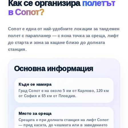
Как се организира
полетът
в Сопот?
Сопот е една от най-удобните локации за тандемен
полет с парапланер — с ясна точка за среща, лифт
до старта и зона за кацане близо до долната
станция.
Основна информация
Къде се намира
Град Сопот е на около 5 км от Карлово, 120 км
от София и 65 км от Пловдив.
Място за среща
Срещата е при долната станция на лифт Сопот
— пред касата, до чешмата или в заведението