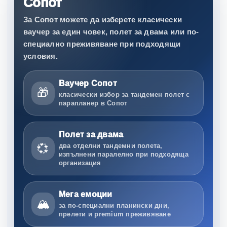
Сопот
За Сопот можете да изберете класически
ваучер за един човек, полет за двама или по-
специално преживяване при подходящи
условия.
Ваучер Сопот
🎁
класически избор за тандемен полет с
парапланер в Сопот
Полет за двама
💞
два отделни тандемни полета,
изпълнени паралелно при подходяща
организация
Мега емоции
🏔️
за по-специални планински дни,
прелети и premium преживяване