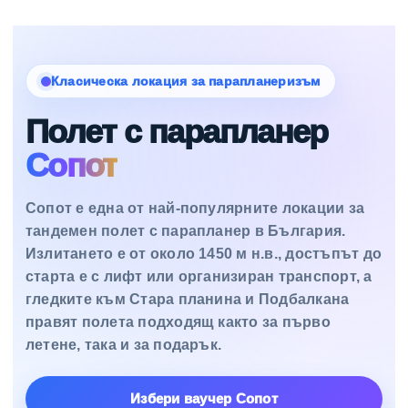
Класическа локация за парапланеризъм
Полет с парапланер
Сопот
Сопот е една от най-популярните локации за
тандемен полет с парапланер в България.
Излитането е от около 1450 м н.в., достъпът до
старта е с лифт или организиран транспорт, а
гледките към Стара планина и Подбалкана
правят полета подходящ както за първо
летене, така и за подарък.
Избери ваучер Сопот