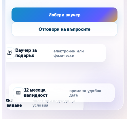
Избери ваучер
Отговори на въпросите
Ваучер за
електронен или
🎁
подарък
физически
12 месеца
време за удобна
📅
валидност
дата
тинско
полет при подходящи
еживяване
условия