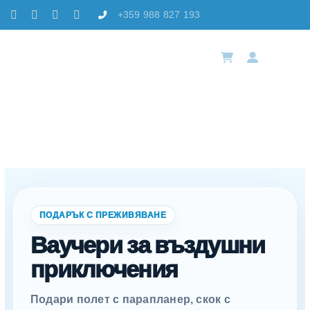
Skip
+359 988 827 193
to
content
Toggl
Navig
Чепън
Избе
Резе
Лока
ПОДАРЪК С ПРЕЖИВЯВАНЕ
Ваучери за въздушни
Акад
приключения
Конт
Подари полет с парапланер, скок с