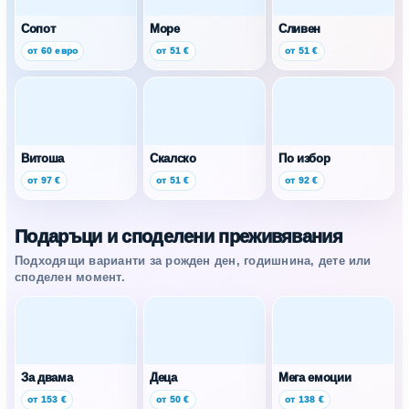
Сопот
Море
Сливен
от 60 евро
от 51 €
от 51 €
Витоша
Скалско
По избор
от 97 €
от 51 €
от 92 €
Подаръци и споделени преживявания
Подходящи варианти за рожден ден, годишнина, дете или
споделен момент.
За двама
Деца
Мега емоции
от 153 €
от 50 €
от 138 €