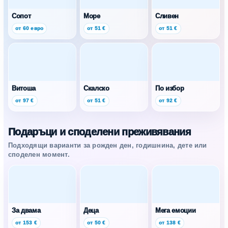
Сопот
Море
Сливен
от 60 евро
от 51 €
от 51 €
Витоша
Скалско
По избор
от 97 €
от 51 €
от 92 €
Подаръци и споделени преживявания
Подходящи варианти за рожден ден, годишнина, дете или
споделен момент.
За двама
Деца
Мега емоции
от 153 €
от 50 €
от 138 €