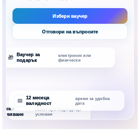
Избери ваучер
Отговори на въпросите
Ваучер за
електронен или
🎁
подарък
физически
12 месеца
време за удобна
📅
валидност
дата
тинско
полет при подходящи
еживяване
условия