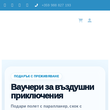
Skip
+359 988 827 193
to
content
Toggl
Navig
София
Избе
Резе
Лока
ПОДАРЪК С ПРЕЖИВЯВАНЕ
Ваучери за въздушни
Акад
приключения
Конт
Подари полет с парапланер, скок с