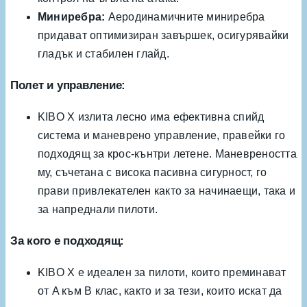
Миниребра:
Аеродинамичните миниребра
придават оптимизиран завършек, осигурявайки
гладък и стабилен глайд.
Полет и управление:
KIBO X излита лесно има ефективна спийд
система и маневрено управление, правейки го
подходящ за крос-кънтри летене. Маневреността
му, съчетана с висока пасивна сигурност, го
прави привлекателен както за начинаещи, така и
за напреднали пилоти.
За кого е подходящ:
KIBO X е идеален за пилоти, които преминават
от A към B клас, както и за тези, които искат да