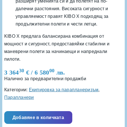
разширят уменията си и да полетят на по-
далечни разстояния. Високата сигурност и
управляемост правят KIBO X подходящ за
продължителни полети и чести летци.
KIBO X предлага балансирана комбинация от
мощност и сигурност, предоставяйки стабилни и
маневрени полети за начинаещи и напреднали
пилоти.
30
00
3 364
€
/ 6 580
лв.
Налично за предварителни продажби
Категории:
Екипировка за парапланеризъм
,
Парапланери
Добавяне в количката