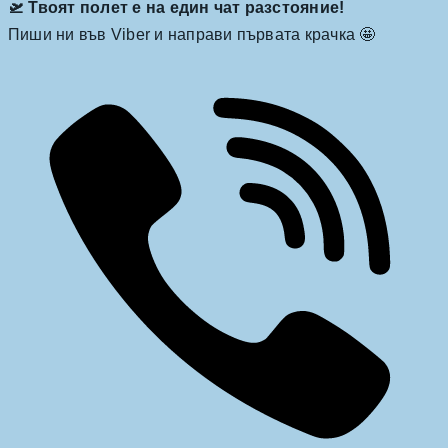
🛫 Твоят полет е на един чат разстояние!
Пиши ни във Viber и направи първата крачка 🤩