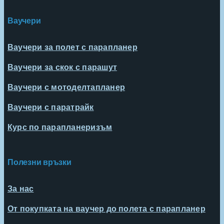
Ваучери
Ваучери за полет с парапланер
Ваучери за скок с парашут
Ваучери с мотоделтапланер
Ваучери с паратрайк
Курс по парапланеризъм
Полезни връзки
За нас
От покупката на ваучер до полета с парапланер