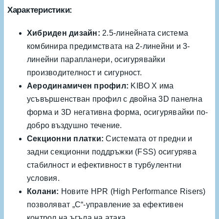
Характеристики:
Хибриден дизайн:
2.5-линейната система
комбинира предимствата на 2-линейни и 3-
линейни парапланери, осигурявайки
производителност и сигурност.
Аеродинамичен профил:
KIBO X има
усъвършенстван профил с двойна 3D панелна
форма и 3D негативна форма, осигурявайки по-
добро въздушно течение.
Секционни платки:
Системата от предни и
задни секционни поддръжки (FSS) осигурява
стабилност и ефективност в турбулентни
условия.
Колани:
Новите HPR (High Performance Risers)
позволяват „C“-управление за ефективен
контрол на ъгъла на атака.