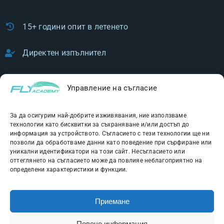
Политика за поверителност
15+ години опит в летенето
Директен изпълнител
Управление на съгласие
Безплатен електронен ваучер
За да осигурим най-добрите изживявания, ние използваме
технологии като бисквитки за съхраняване и/или достъп до
информация за устройството. Съгласието с тези технологии ще ни
позволи да обработваме данни като поведение при сърфиране или
уникални идентификатори на този сайт. Несъгласието или
оттеглянето на съгласието може да повлияе неблагоприятно на
Facebook
Instagram
определени характеристики и функции.
Приемане
Tiktok
Youtube
Повече информация