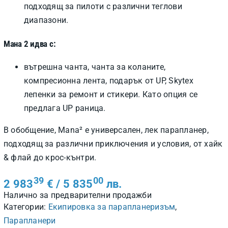
подходящ за пилоти с различни теглови
диапазони.
Мана 2 идва с:
вътрешна чанта, чанта за коланите,
компресионна лента, подарък от UP, Skytex
лепенки за ремонт и стикери. Като опция се
предлага UP раница.
В обобщение, Mana² е универсален, лек парапланер,
подходящ за различни приключения и условия, от хайк
& флай до крос-кънтри.
39
00
2 983
€
/ 5 835
лв.
Налично за предварителни продажби
Категории:
Екипировка за парапланеризъм
,
Парапланери