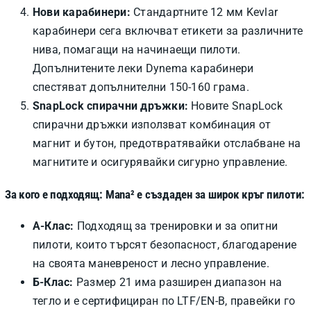
Нови карабинери:
Стандартните 12 мм Kevlar
карабинери сега включват етикети за различните
нива, помагащи на начинаещи пилоти.
Допълнитените леки Dynema карабинери
спестяват допълнителни 150-160 грама.
SnapLock спирачни дръжки:
Новите SnapLock
спирачни дръжки използват комбинация от
магнит и бутон, предотвратявайки отслабване на
магнитите и осигурявайки сигурно управление.
За кого е подходящ:
Mana² е създаден за широк кръг пилоти:
А-Клас:
Подходящ за тренировки и за опитни
пилоти, които търсят безопасност, благодарение
на своята маневреност и лесно управление.
Б-Клас:
Размер 21 има разширен диапазон на
тегло и е сертифициран по LTF/EN-B, правейки го