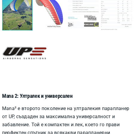
Mana 2: Ултралек и универсален
Mana² е второто поколение на ултралекия парапланер
от UP, създаден за максимална универсалност и
забавление. Той е компактен и лек, което го прави
перфектен спътник за всякакви парапланерни