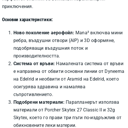
приключения.
Основни характеристики:
Ново поколение аерофойл:
Mana² включва мини
ребра, въздушни отвори (AIP) и 3D оформяне,
подобряващи въздушния поток и
производителността.
Система от връви:
Намалената система от връви
е направена от обвити основни линии от Dyneema
на Edelrid и необвити от Aramid на Edelrid, което
осигурява здравина и намалява
съпротивлението.
Подобрени материали:
Парапланерът използва
материали от Porcher Skytex 27 Classic II и 32g
Skytex, което го прави три пъти по-издръжлив от
обикновените леки материи.