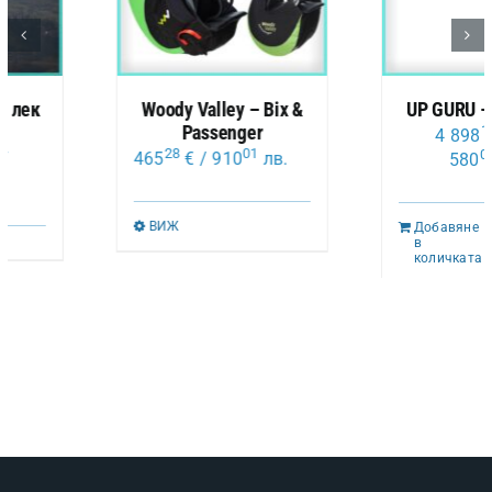
UP GURU – Клас CCC
Woody Valley X-Rated
18
7
4 898
€
/ 9
67
01
1 886
€
/ 3
580
лв.
01
690
лв.
Добавяне
в
Добавяне
количката
в
количката