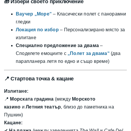
🎁
Избери своето приключение
Ваучер „Море“
– Класически полет с панорамни
гледки
Локация по избор
– Персонализирано място за
излитане
Специално предложение за двама
–
Споделете емоциите с
„Полет за двама“
(два
парапланера летя по едно и също време)
📍
Стартова точка & кацане
Излитане:
📍
Морската градина
(между
Морското
казино
и
Летния театър
, близо до паметника на
Пушкин)
Кацане:
✔
На плажа
(между заведенията
The Wall
и
Cafe Del