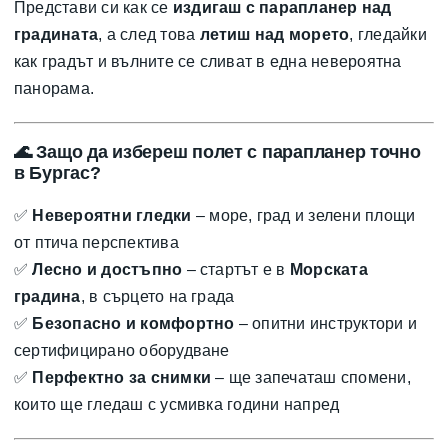
Представи си как се
издигаш с парапланер над
градината
, а след това
летиш над морето
, гледайки
как градът и вълните се сливат в една невероятна
панорама.
🌊
Защо да избереш полет с парапланер точно
в Бургас?
✅
Невероятни гледки
– море, град и зелени площи
от птича перспектива
✅
Лесно и достъпно
– стартът е в
Морската
градина
, в сърцето на града
✅
Безопасно и комфортно
– опитни инструктори и
сертифицирано оборудване
✅
Перфектно за снимки
– ще запечаташ спомени,
които ще гледаш с усмивка години напред