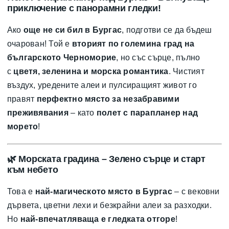
приключение с панорамни гледки!
Ако
още не си бил в Бургас
, подготви се да бъдеш
очарован! Той е
вторият по големина град на
българското Черноморие
, но със сърце, пълно
с
цветя, зеленина и морска романтика
. Чистият
въздух, уредените алеи и пулсиращият живот го
правят
перфектно място за незабравими
преживявания
– като
полет с парапланер над
морето
!
🌿
Морската градина – Зелено сърце и старт
към небето
Това е
най-магическото място в Бургас
– с вековни
дървета, цветни лехи и безкрайни алеи за разходки.
Но
най-впечатляваща е гледката отгоре
!