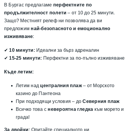
В Бургас предлагаме
перфектните по
продължителност полети
– от 10 до 25 минути.
Защо? Местният релеф ни позволява да ви
предложим
най-безопасното и емоционално
изживяване
:
✔
10 минути:
Идеални за бърз адреналин
✔
15-25 минути:
Перфектни за по-пълно изживяване
Къде летим:
Летим над
централния плаж
– от Морското
казино до Пантеона
При подходящи условия – до
Северния плаж
Всичко това с
невероятна гледка
към морето и
града!
За двойки:
Опитайте специалното ни